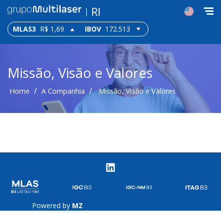
RI
MLAS3
R$ 1,69
IBOV
172.513
Missão, Visão e Valores
/
/
Home
A Companhia
Missão, Visão e Valores
Powered by
MZ